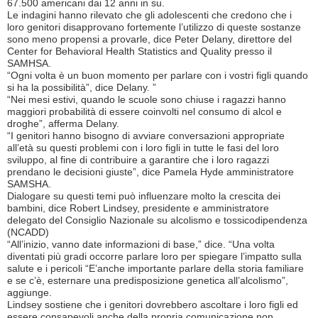
67.500 americani dai 12 anni in su.
Le indagini hanno rilevato che gli adolescenti che credono che i
loro genitori disapprovano fortemente l’utilizzo di queste sostanze
sono meno propensi a provarle, dice Peter Delany, direttore del
Center for Behavioral Health Statistics and Quality presso il
SAMHSA.
“Ogni volta è un buon momento per parlare con i vostri figli quando
si ha la possibilità”, dice Delany. ”
“Nei mesi estivi, quando le scuole sono chiuse i ragazzi hanno
maggiori probabilità di essere coinvolti nel consumo di alcol e
droghe”, afferma Delany.
“I genitori hanno bisogno di avviare conversazioni appropriate
all’età su questi problemi con i loro figli in tutte le fasi del loro
sviluppo, al fine di contribuire a garantire che i loro ragazzi
prendano le decisioni giuste”, dice Pamela Hyde amministratore
SAMSHA.
Dialogare su questi temi può influenzare molto la crescita dei
bambini, dice Robert Lindsey, presidente e amministratore
delegato del Consiglio Nazionale su alcolismo e tossicodipendenza
(NCADD)
“All’inizio, vanno date informazioni di base,” dice. “Una volta
diventati più gradi occorre parlare loro per spiegare l’impatto sulla
salute e i pericoli “E’anche importante parlare della storia familiare
e se c’è, esternare una predisposizione genetica all’alcolismo”,
aggiunge.
Lindsey sostiene che i genitori dovrebbero ascoltare i loro figli ed
essere consapevoli anche della propria comunicazione non