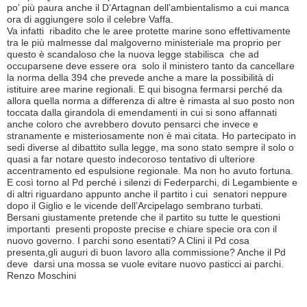
po’ più paura anche il D’Artagnan dell’ambientalismo a cui manca
ora di aggiungere solo il celebre Vaffa.
Va infatti ribadito che le aree protette marine sono effettivamente
tra le più malmesse dal malgoverno ministeriale ma proprio per
questo è scandaloso che la nuova legge stabilisca che ad
occuparsene deve essere ora solo il ministero tanto da cancellare
la norma della 394 che prevede anche a mare la possibilità di
istituire aree marine regionali. E qui bisogna fermarsi perché da
allora quella norma a differenza di altre è rimasta al suo posto non
toccata dalla girandola di emendamenti in cui si sono affannati
anche coloro che avrebbero dovuto pensarci che invece e
stranamente e misteriosamente non è mai citata. Ho partecipato in
sedi diverse al dibattito sulla legge, ma sono stato sempre il solo o
quasi a far notare questo indecoroso tentativo di ulteriore
accentramento ed espulsione regionale. Ma non ho avuto fortuna.
E così torno al Pd perché i silenzi di Federparchi, di Legambiente e
di altri riguardano appunto anche il partito i cui senatori neppure
dopo il Giglio e le vicende dell’Arcipelago sembrano turbati.
Bersani giustamente pretende che il partito su tutte le questioni
importanti presenti proposte precise e chiare specie ora con il
nuovo governo. I parchi sono esentati? A Clini il Pd cosa
presenta,gli auguri di buon lavoro alla commissione? Anche il Pd
deve darsi una mossa se vuole evitare nuovo pasticci ai parchi.
Renzo Moschini