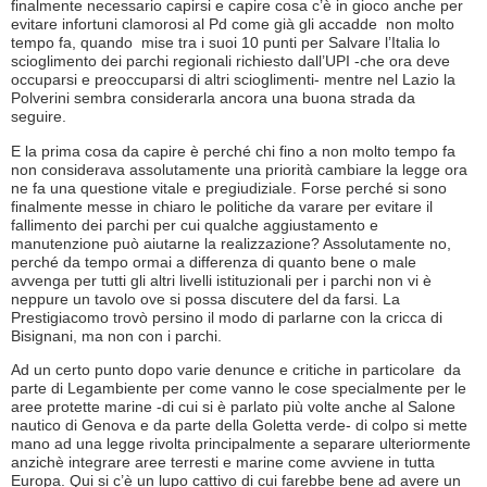
finalmente necessario capirsi e capire cosa c’è in gioco anche per
evitare infortuni clamorosi al Pd come già gli accadde non molto
tempo fa, quando mise tra i suoi 10 punti per Salvare l’Italia lo
scioglimento dei parchi regionali richiesto dall’UPI -che ora deve
occuparsi e preoccuparsi di altri scioglimenti- mentre nel Lazio la
Polverini sembra considerarla ancora una buona strada da
seguire.
E la prima cosa da capire è perché chi fino a non molto tempo fa
non considerava assolutamente una priorità cambiare la legge ora
ne fa una questione vitale e pregiudiziale. Forse perché si sono
finalmente messe in chiaro le politiche da varare per evitare il
fallimento dei parchi per cui qualche aggiustamento e
manutenzione può aiutarne la realizzazione? Assolutamente no,
perché da tempo ormai a differenza di quanto bene o male
avvenga per tutti gli altri livelli istituzionali per i parchi non vi è
neppure un tavolo ove si possa discutere del da farsi. La
Prestigiacomo trovò persino il modo di parlarne con la cricca di
Bisignani, ma non con i parchi.
Ad un certo punto dopo varie denunce e critiche in particolare da
parte di Legambiente per come vanno le cose specialmente per le
aree protette marine -di cui si è parlato più volte anche al Salone
nautico di Genova e da parte della Goletta verde- di colpo si mette
mano ad una legge rivolta principalmente a separare ulteriormente
anzichè integrare aree terresti e marine come avviene in tutta
Europa. Qui si c’è un lupo cattivo di cui farebbe bene ad avere un