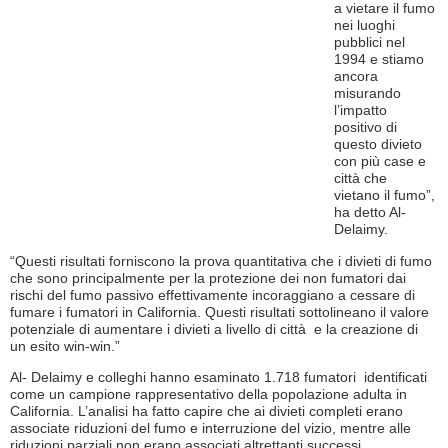
a vietare il fumo
nei luoghi
pubblici nel
1994 e stiamo
ancora
misurando
l’impatto
positivo di
questo divieto
con più case e
città che
vietano il fumo”,
ha detto Al-
Delaimy.
“Questi risultati forniscono la prova quantitativa che i divieti di fumo
che sono principalmente per la protezione dei non fumatori dai
rischi del fumo passivo effettivamente incoraggiano a cessare di
fumare i fumatori in California. Questi risultati sottolineano il valore
potenziale di aumentare i divieti a livello di città e la creazione di
un esito win-win.”
Al- Delaimy e colleghi hanno esaminato 1.718 fumatori identificati
come un campione rappresentativo della popolazione adulta in
California. L’analisi ha fatto capire che ai divieti completi erano
associate riduzioni del fumo e interruzione del vizio, mentre alle
riduzioni parziali non erano associati altrettanti successi