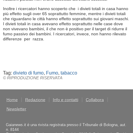
Inoltre i ricercatori hanno scoperto che i divieti totali in casa hanno
più effetto sugli over 65 soprattutto femmine, mentre i divieti totali
che riguardano le città hanno effetto soprattutto sui giovani maschi.
I divieti totali in casa avevano effetto soprattutto nelle case dove
non vivevano bambini, il che non è positivo per il target di ridurre il
fumo passivo dei bambini. I ricercatori, invece, non hanno rilevato
differenze per razza.
Tag:
divieto di fumo
,
Fumo
,
tabacco
© RIPRODUZIONE RISERVATA
Home
Redazione
Info e contatti
Collabora
Newsletter
Gaianews.it è una rivista registrata presso il Tribunale di Bologna, aut.
n. 8144