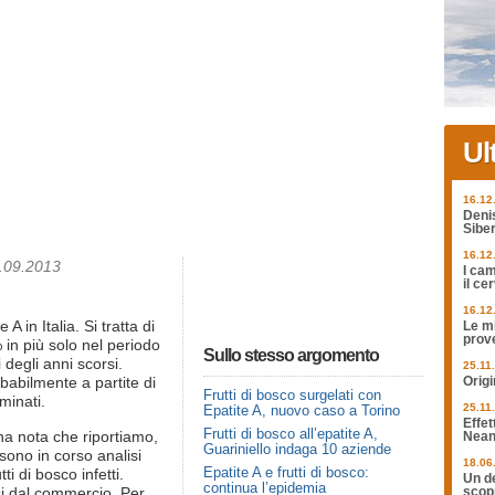
Ul
16.12
Deni
Siber
16.12
9.09.2013
I cam
il ce
16.12
 in Italia. Si tratta di
Le mi
prov
 in più solo nel periodo
Sullo stesso argomento
degli anni scorsi.
25.11
obabilmente a partite di
Origi
Frutti di bosco surgelati con
minati.
25.11
Epatite A, nuovo caso a Torino
Effet
Frutti di bosco all’epatite A,
una nota che riportiamo,
Nean
Guariniello indaga 10 aziende
 sono in corso analisi
18.06
Epatite A e frutti di bosco:
ti di bosco infetti.
Un de
continua l’epidemia
lusi dal commercio. Per
scopr