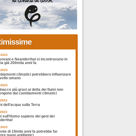
timissime
.2023
sovani e Neanderthal si incontravano in
ia già 200mila anni fa
.2023
biamenti climatici potrebbero influenzare
rvello umano
.2023
nacce più gravi ai delta dei fiumi non
engono dai cambiamenti climatici
.2023
ni dell’acqua sulla Terra
.2023
ti sull’Homo sapiens dei geni dei
derthal
.2023
nte di 19mila anni fa potrebbe far
ire nuovi antibiotici