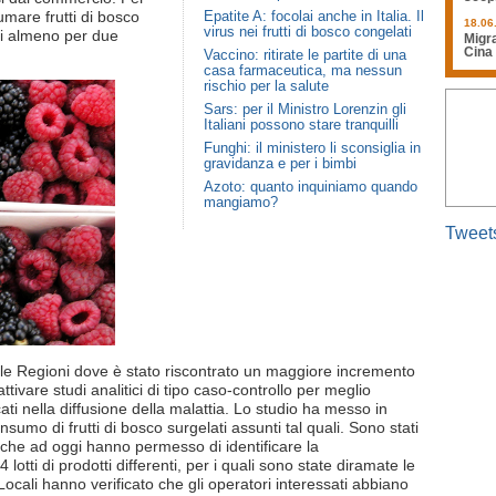
sumare frutti di bosco
Epatite A: focolai anche in Italia. Il
18.06
virus nei frutti di bosco congelati
irli almeno per due
Migra
Cina
Vaccino: ritirate le partite di una
casa farmaceutica, ma nessun
rischio per la salute
Sars: per il Ministro Lorenzin gli
Italiani possono stare tranquilli
Funghi: il ministero li sconsiglia in
gravidanza e per i bimbi
Azoto: quanto inquiniamo quando
mangiamo?
Tweet
Nelle Regioni dove è stato riscontrato un maggiore incremento
tivare studi analitici di tipo caso-controllo per meglio
licati nella diffusione della malattia. Lo studio ha messo in
sumo di frutti di bosco surgelati assunti tal quali. Sono stati
o che ad oggi hanno permesso di identificare la
 lotti di prodotti differenti, per i quali sono state diramate le
 Locali hanno verificato che gli operatori interessati abbiano