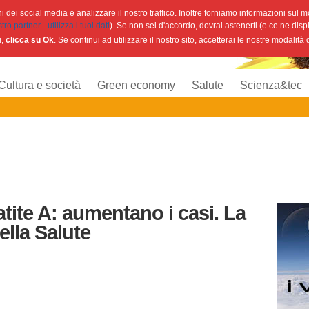
 dei social media e analizzare il nostro traffico. Inoltre forniamo informazioni sul mod
o partner - utilizza i tuoi dati
). Se non sei d'accordo, dovrai astenerti (e ce ne disp
i,
clicca su Ok
. Se continui ad utilizzare il nostro sito, accetterai le nostre modalità
Cultura e società
Green economy
Salute
Scienza&tec
atite A: aumentano i casi. La
ella Salute