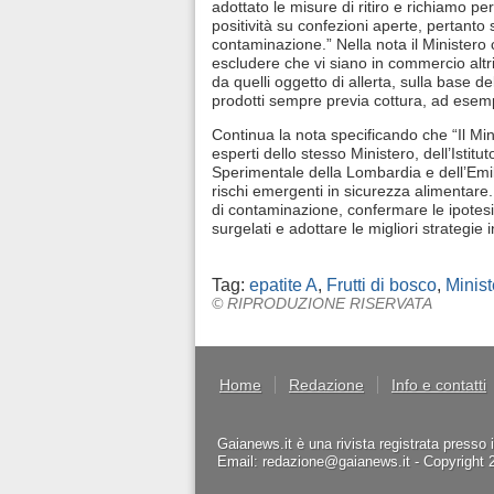
adottato le misure di ritiro e richiamo per
positività su confezioni aperte, pertanto 
contaminazione.” Nella nota il Minister
escludere che vi siano in commercio altri 
da quelli oggetto di allerta, sulla base 
prodotti sempre previa cottura, ad esemp
Continua la nota specificando che “Il Min
esperti dello stesso Ministero, dell’Istitut
Sperimentale della Lombardia e dell’Em
rischi emergenti in sicurezza alimentare. 
di contaminazione, confermare le ipotesi 
surgelati e adottare le migliori strategie i
Tag:
epatite A
,
Frutti di bosco
,
Minist
© RIPRODUZIONE RISERVATA
Home
Redazione
Info e contatti
Gaianews.it è una rivista registrata presso 
Email: redazione@gaianews.it - Copyright 201