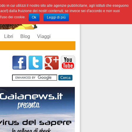
o in cui utilizzi il nostro sito alle agenzie pubblicitarie, agli istituti che eseguono
iace!) dalla fruizione dei nostri contenuti; se invece sei d'accordo e non vuoi
 d'uso dei cookie.
Ok
Leggi di più
Libri
Blog
Viaggi