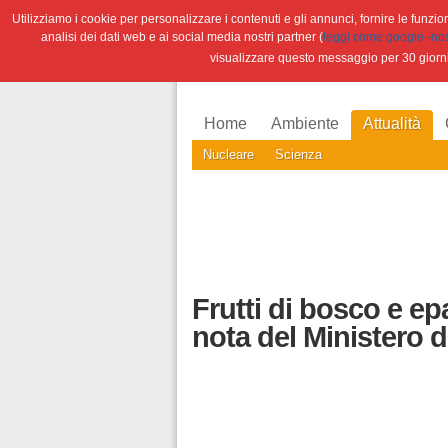
Utilizziamo i cookie per personalizzare i contenuti e gli annunci, fornire le funzioni
analisi dei dati web e ai social media nostri partner (
leggi come google -nostr
visualizzare questo messaggio per 30 giorn
Home
Ambiente
Attualità
Nucleare
Scienza
Frutti di bosco e ep
nota del Ministero d