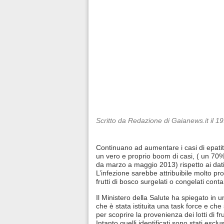
Scritto da Redazione di Gaianews.it il 1
Continuano ad aumentare i casi di epatite A
un vero e proprio boom di casi, ( un 70%
da marzo a maggio 2013) rispetto ai dati 
L’infezione sarebbe attribuibile molto pr
frutti di bosco surgelati o congelati conta
Il Ministero della Salute ha spiegato in 
che è stata istituita una task force e che
per scoprire la provenienza dei lotti di frut
Intanto quelli identificati sono stati esc