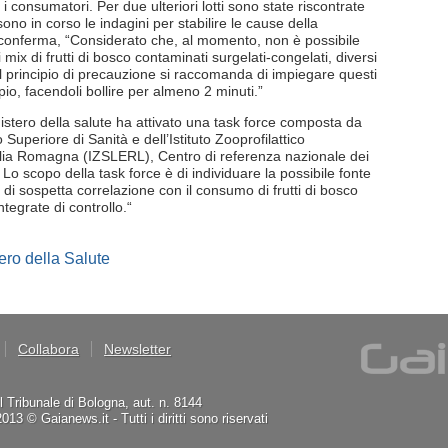
 i consumatori. Per due ulteriori lotti sono state riscontrate
sono in corso le indagini per stabilire le cause della
o conferma, “Considerato che, al momento, non è possibile
mix di frutti di bosco contaminati surgelati-congelati, diversi
del principio di precauzione si raccomanda di impiegare questi
io, facendoli bollire per almeno 2 minuti.”
istero della salute ha attivato una task force composta da
o Superiore di Sanità e dell’Istituto Zooprofilattico
ilia Romagna (IZSLERL), Centro di referenza nazionale dei
Lo scopo della task force è di individuare la possibile fonte
di sospetta correlazione con il consumo di frutti di bosco
ntegrate di controllo.“
ero della Salute
Collabora
Newsletter
il Tribunale di Bologna, aut. n. 8144
3 © Gaianews.it - Tutti i diritti sono riservati