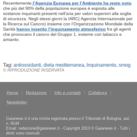
Recentemente
l’Agenzia Europea per l’Ambiente ha resto noto
che più del 90% della popolazione europea è esposta alle
sostanze inquinanti presenti nell’aria per valori superiori alla soglia
di sicurezza. Negli stessi giorni la IARC( Agenzia Internazionale per
la Ricerca sul Cancro) insieme con l’Organizzazione Mondiale della
Sanità
hanno inserito l’inquinamento atmosferico
fra gli agenti
che provocano il cancro del Gruppo 1, insieme con tabacco e
amianto.
Tag:
antiossidanti
,
dieta mediterranea
,
Inquinamento
,
smog
© RIPRODUZIONE RISERVATA
Home
Redazione
Info e contatti
Collabora
Newsletter
Gaianews.it è una rivista registrata presso il Tribunale di Bologna, aut.
n. 8144
Email: redazione@gaianews.it - Copyright 2013 © Gaianews.it - Tutti i
diritti sono riservati