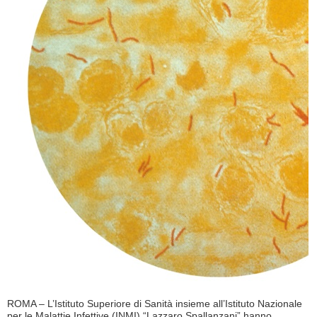
ROMA – L’Istituto Superiore di Sanità insieme all’Istituto Nazionale
per le Malattie Infettive (INMI) “Lazzaro Spallanzani” hanno