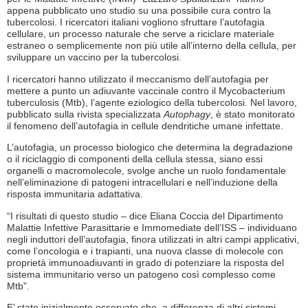
appena pubblicato uno studio su una possibile cura contro la
tubercolosi. I ricercatori italiani vogliono sfruttare l’autofagia
cellulare, un processo naturale che serve a riciclare materiale
estraneo o semplicemente non più utile all’interno della cellula, per
sviluppare un vaccino per la tubercolosi.
I ricercatori hanno utilizzato il meccanismo dell’autofagia per
mettere a punto un adiuvante vaccinale contro il Mycobacterium
tuberculosis (Mtb), l’agente eziologico della tubercolosi. Nel lavoro,
pubblicato sulla rivista specializzata
Autophagy
, è stato monitorato
il fenomeno dell’autofagia in cellule dendritiche umane infettate.
L’autofagia, un processo biologico che determina la degradazione
o il riciclaggio di componenti della cellula stessa, siano essi
organelli o macromolecole, svolge anche un ruolo fondamentale
nell’eliminazione di patogeni intracellulari e nell’induzione della
risposta immunitaria adattativa.
“I risultati di questo studio – dice Eliana Coccia del Dipartimento
Malattie Infettive Parasittarie e Immomediate dell’ISS – individuano
negli induttori dell’autofagia, finora utilizzati in altri campi applicativi,
come l’oncologia e i trapianti, una nuova classe di molecole con
proprietà immunoadiuvanti in grado di potenziare la risposta del
sistema immunitario verso un patogeno così complesso come
Mtb”.
E’ stato inizialmente osservato che, a differenza di altri sistemi