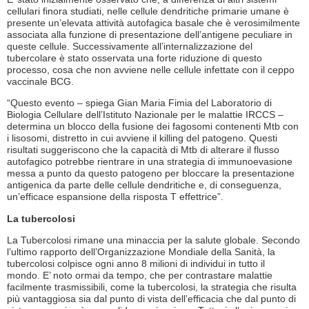
cellulari finora studiati, nelle cellule dendritiche primarie umane è
presente un’elevata attività autofagica basale che è verosimilmente
associata alla funzione di presentazione dell’antigene peculiare in
queste cellule. Successivamente all’internalizzazione del
tubercolare è stato osservata una forte riduzione di questo
processo, cosa che non avviene nelle cellule infettate con il ceppo
vaccinale BCG.
“Questo evento – spiega Gian Maria Fimia del Laboratorio di
Biologia Cellulare dell’Istituto Nazionale per le malattie IRCCS –
determina un blocco della fusione dei fagosomi contenenti Mtb con
i lisosomi, distretto in cui avviene il killing del patogeno. Questi
risultati suggeriscono che la capacità di Mtb di alterare il flusso
autofagico potrebbe rientrare in una strategia di immunoevasione
messa a punto da questo patogeno per bloccare la presentazione
antigenica da parte delle cellule dendritiche e, di conseguenza,
un’efficace espansione della risposta T effettrice”.
La tubercolosi
La Tubercolosi rimane una minaccia per la salute globale. Secondo
l’ultimo rapporto dell’Organizzazione Mondiale della Sanità, la
tubercolosi colpisce ogni anno 8 milioni di individui in tutto il
mondo. E’ noto ormai da tempo, che per contrastare malattie
facilmente trasmissibili, come la tubercolosi, la strategia che risulta
più vantaggiosa sia dal punto di vista dell’efficacia che dal punto di