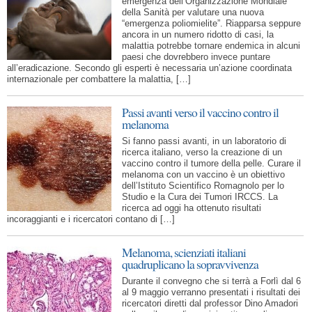
emergenza dell’Organizzazione Mondiale
della Sanità per valutare una nuova
“emergenza poliomielite”. Riapparsa seppure
ancora in un numero ridotto di casi, la
malattia potrebbe tornare endemica in alcuni
paesi che dovrebbero invece puntare
all’eradicazione. Secondo gli esperti è necessaria un’azione coordinata
internazionale per combattere la malattia, […]
Passi avanti verso il vaccino contro il
melanoma
Si fanno passi avanti, in un laboratorio di
ricerca italiano, verso la creazione di un
vaccino contro il tumore della pelle. Curare il
melanoma con un vaccino è un obiettivo
dell’Istituto Scientifico Romagnolo per lo
Studio e la Cura dei Tumori IRCCS. La
ricerca ad oggi ha ottenuto risultati
incoraggianti e i ricercatori contano di […]
Melanoma, scienziati italiani
quadruplicano la sopravvivenza
Durante il convegno che si terrà a Forlì dal 6
al 9 maggio verranno presentati i risultati dei
ricercatori diretti dal professor Dino Amadori