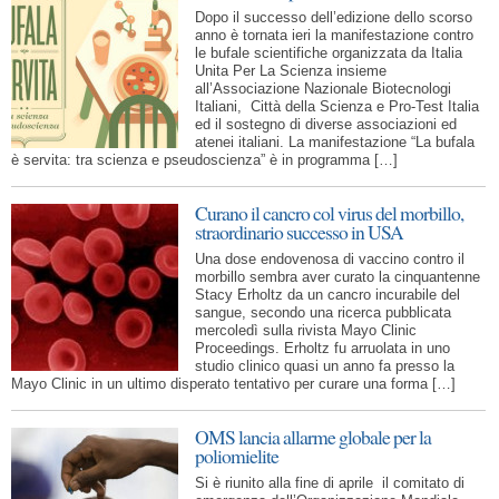
Dopo il successo dell’edizione dello scorso
anno è tornata ieri la manifestazione contro
le bufale scientifiche organizzata da Italia
Unita Per La Scienza insieme
all’Associazione Nazionale Biotecnologi
Italiani, Città della Scienza e Pro-Test Italia
ed il sostegno di diverse associazioni ed
atenei italiani. La manifestazione “La bufala
è servita: tra scienza e pseudoscienza” è in programma […]
Curano il cancro col virus del morbillo,
straordinario successo in USA
Una dose endovenosa di vaccino contro il
morbillo sembra aver curato la cinquantenne
Stacy Erholtz da un cancro incurabile del
sangue, secondo una ricerca pubblicata
mercoledì sulla rivista Mayo Clinic
Proceedings. Erholtz fu arruolata in uno
studio clinico quasi un anno fa presso la
Mayo Clinic in un ultimo disperato tentativo per curare una forma […]
OMS lancia allarme globale per la
poliomielite
Si è riunito alla fine di aprile il comitato di