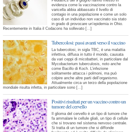
Pediatrics del 9 giugno hanno messo in
evidenza come la vaccinazione contro la
varicella abbia abbassato il livello di
contagio in una popolazione e come un solo
caso di un individuo non vaccinato sia stato
in grado di provocare un’epidemia in Ohio.
Recentemente in Italia il Codacons ha sollevato […]
Tubercolosi: passi avanti verso il vaccino
La tubercolosi, in sigla TBC, è una malattia
infettiva, diffusa in tutto il mondo, causata
da vari ceppi di micobatteri, in particolare dal
Mycobacterium tuberculosis, noto anche
come Bacillo di Koch. L’infezione
solitamente attacca i polmoni, ma può
colpire anche altre parti dell’organismo.
Attualmente circa un terzo della popolazione
mondiale risulta infetta, in particolare sono […]
Positivi risultati per un vaccino contro un
tumore del cervello
Il glioma del cervello è un tipo di tumore che
fa ammalare le cellule gliali, un tipo di cellule
che si trovano nel sistema nervoso centrale.
Si tratta di un tumore che si diffonde