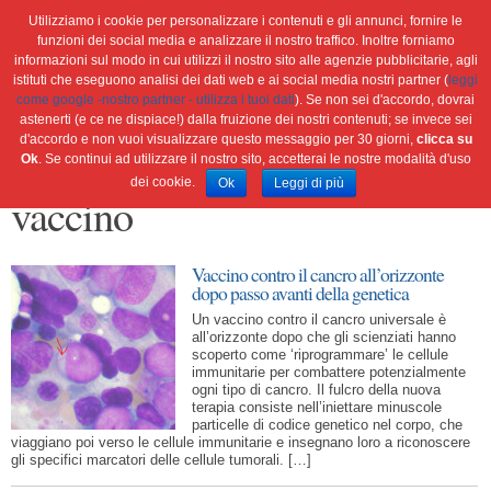
Utilizziamo i cookie per personalizzare i contenuti e gli annunci, fornire le
funzioni dei social media e analizzare il nostro traffico. Inoltre forniamo
informazioni sul modo in cui utilizzi il nostro sito alle agenzie pubblicitarie, agli
istituti che eseguono analisi dei dati web e ai social media nostri partner (
leggi
Home
Ambiente
Attualità
Cultura e società
come google -nostro partner - utilizza i tuoi dati
). Se non sei d'accordo, dovrai
Green economy
Salute
Scienza&tec
Libri
astenerti (e ce ne dispiace!) dalla fruizione dei nostri contenuti; se invece sei
d'accordo e non vuoi visualizzare questo messaggio per 30 giorni,
clicca su
Blog
Viaggi
Ok
. Se continui ad utilizzare il nostro sito, accetterai le nostre modalità d'uso
dei cookie.
Ok
Leggi di più
vaccino
Vaccino contro il cancro all’orizzonte
dopo passo avanti della genetica
Un vaccino contro il cancro universale è
all’orizzonte dopo che gli scienziati hanno
scoperto come ‘riprogrammare’ le cellule
immunitarie per combattere potenzialmente
ogni tipo di cancro. Il fulcro della nuova
terapia consiste nell’iniettare minuscole
particelle di codice genetico nel corpo, che
viaggiano poi verso le cellule immunitarie e insegnano loro a riconoscere
gli specifici marcatori delle cellule tumorali. […]