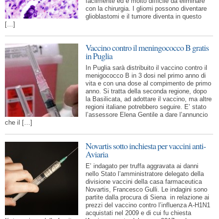
facilmente ed è molto difficile da eliminare
con la chirurgia. I gliomi possono diventare
glioblastomi e il tumore diventa in questo
[…]
Vaccino contro il meningococco B gratis
in Puglia
In Puglia sarà distribuito il vaccino contro il
menigococco B in 3 dosi nel primo anno di
vita e con una dose al compimento de primo
anno. Si tratta della seconda regione, dopo
la Basilicata, ad adottare il vaccino, ma altre
regioni italiane potrebbero seguire. E’ stato
l’assessore Elena Gentile a dare l’annuncio
che il […]
Novartis sotto inchiesta per vaccini anti-
Aviaria
E’ indagato per truffa aggravata ai danni
nello Stato l’amministratore delegato della
divisione vaccini della casa farmaceutica
Novartis, Francesco Gulli. Le indagini sono
partite dalla procura di Siena in relazione ai
prezzi del vaccino contro l’influenza A-H1N1
acquistati nel 2009 e di cui fu chiesta