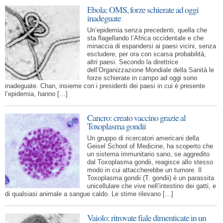
Ebola: OMS, forze schierate ad oggi
inadeguate
Un’epidemia senza precedenti, quella che
sta flagellando l’Africa occidentale e che
minaccia di espandersi ai paesi vicini, senza
escludere, per ora con scarsa probabilità,
altri paesi. Secondo la direttrice
dell’Organizzazione Mondiale della Sanità le
forze schierate in campo ad oggi sono
inadeguate. Chan, insieme con i presidenti dei paesi in cui è presente
l’epidemia, hanno […]
Cancro: creato vaccino grazie al
Toxoplasma gondii
Un gruppo di ricercatori americani della
Geisel School of Medicine, ha scoperto che
un sistema immunitario sano, se aggredito
dal Toxoplasma gondii, reagisce allo stesso
modo in cui attaccherebbe un tumore. Il
Toxoplasma gondii (T. gondii) è un parassita
unicellulare che vive nell’intestino dei gatti, e
di qualsiasi animale a sangue caldo. Le stime rilevano […]
Vaiolo: ritrovate fiale dimenticate in un