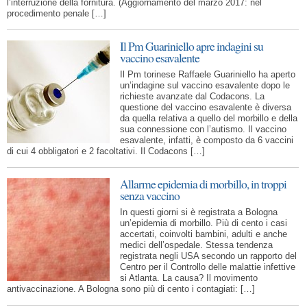
l’interruzione della fornitura. (Aggiornamento del marzo 2017: nel
procedimento penale […]
Il Pm Guariniello apre indagini su
vaccino esavalente
Il Pm torinese Raffaele Guariniello ha aperto
un’indagine sul vaccino esavalente dopo le
richieste avanzate dal Codacons. La
questione del vaccino esavalente è diversa
da quella relativa a quello del morbillo e della
sua connessione con l’autismo. Il vaccino
esavalente, infatti, è composto da 6 vaccini
di cui 4 obbligatori e 2 facoltativi. Il Codacons […]
Allarme epidemia di morbillo, in troppi
senza vaccino
In questi giorni si è registrata a Bologna
un’epidemia di morbillo. Più di cento i casi
accertati, coinvolti bambini, adulti e anche
medici dell’ospedale. Stessa tendenza
registrata negli USA secondo un rapporto del
Centro per il Controllo delle malattie infettive
si Atlanta. La causa? Il movimento
antivaccinazione. A Bologna sono più di cento i contagiati: […]