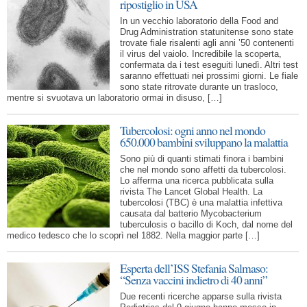
ripostiglio in USA
In un vecchio laboratorio della Food and
Drug Administration statunitense sono state
trovate fiale risalenti agli anni ’50 contenenti
il virus del vaiolo. Incredibile la scoperta,
confermata da i test eseguiti lunedì. Altri test
saranno effettuati nei prossimi giorni. Le fiale
sono state ritrovate durante un trasloco,
mentre si svuotava un laboratorio ormai in disuso, […]
Tubercolosi: ogni anno nel mondo
650.000 bambini sviluppano la malattia
Sono più di quanti stimati finora i bambini
che nel mondo sono affetti da tubercolosi.
Lo afferma una ricerca pubblicata sulla
rivista The Lancet Global Health. La
tubercolosi (TBC) è una malattia infettiva
causata dal batterio Mycobacterium
tuberculosis o bacillo di Koch, dal nome del
medico tedesco che lo scoprì nel 1882. Nella maggior parte […]
Esperta dell’ISS Stefania Salmaso:
“Senza vaccini indietro di 40 anni”
Due recenti ricerche apparse sulla rivista