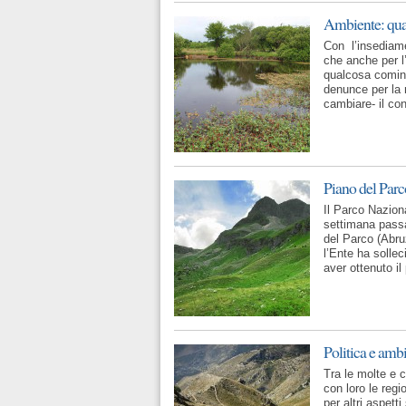
Ambiente: qua
Con l’insediame
che anche per l
qualcosa cominc
denunce per la 
cambiare- il con
Piano del Parc
Il Parco Nazion
settimana passat
del Parco (Abru
l’Ente ha sollec
aver ottenuto il
Politica e amb
Tra le molte e 
con loro le regi
per altri aspet