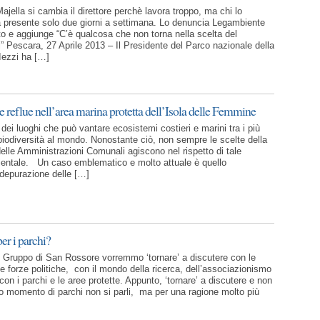
ajella si cambia il direttore perchè lavora troppo, ma chi lo
à presente solo due giorni a settimana. Lo denuncia Legambiente
o e aggiunge “C’è qualcosa che non torna nella scelta del
i” Pescara, 27 Aprile 2013 – Il Presidente del Parco nazionale della
Iezzi ha […]
 reflue nell’area marina protetta dell’Isola delle Femmine
 dei luoghi che può vantare ecosistemi costieri e marini tra i più
i biodiversità al mondo. Nonostante ciò, non sempre le scelte della
delle Amministrazioni Comunali agiscono nel rispetto di tale
ientale. Un caso emblematico e molto attuale è quello
 depurazione delle […]
er i parchi?
 Gruppo di San Rossore vorremmo ‘tornare’ a discutere con le
 le forze politiche, con il mondo della ricerca, dell’associazionismo
on i parchi e le aree protette. Appunto, ‘tornare’ a discutere e non
o momento di parchi non si parli, ma per una ragione molto più