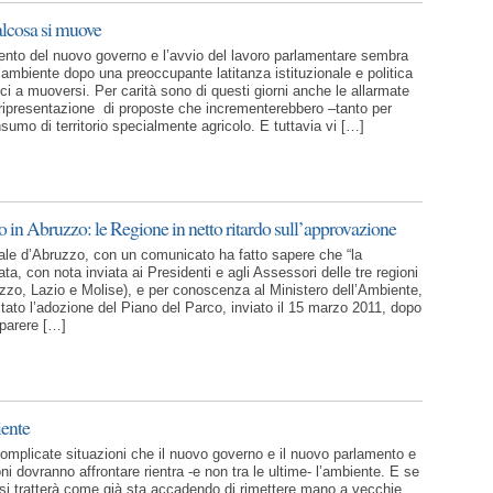
lcosa si muove
nto del nuovo governo e l’avvio del lavoro parlamentare sembra
’ambiente dopo una preoccupante latitanza istituzionale e politica
i a muoversi. Per carità sono di questi giorni anche le allarmate
ripresentazione di proposte che incrementerebbero –tanto per
sumo di territorio specialmente agricolo. E tuttavia vi […]
o in Abruzzo: le Regione in netto ritardo sull’approvazione
ale d’Abruzzo, con un comunicato ha fatto sapere che “la
a, con nota inviata ai Presidenti e agli Assessori delle tre regioni
zzo, Lazio e Molise), e per conoscenza al Ministero dell’Ambiente,
itato l’adozione del Piano del Parco, inviato il 15 marzo 2011, dopo
 parere […]
iente
complicate situazioni che il nuovo governo e il nuovo parlamento e
oni dovranno affrontare rientra -e non tra le ultime- l’ambiente. E se
ti si tratterà come già sta accadendo di rimettere mano a vecchie