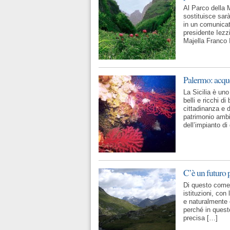
Al Parco della M
sostituisce sar
in un comunicat
presidente Iezz
Majella Franco 
Palermo: acque
La Sicilia è uno
belli e ricchi d
cittadinanza e 
patrimonio amb
dell’impianto di
C’è un futuro p
Di questo come
istituzioni, con
e naturalmente c
perché in quest
precisa […]