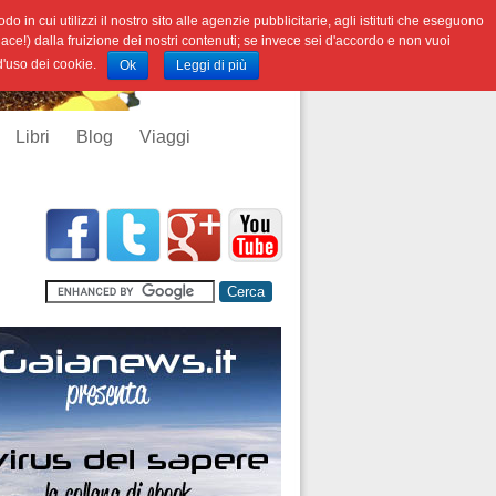
o in cui utilizzi il nostro sito alle agenzie pubblicitarie, agli istituti che eseguono
iace!) dalla fruizione dei nostri contenuti; se invece sei d'accordo e non vuoi
 d'uso dei cookie.
Ok
Leggi di più
Libri
Blog
Viaggi