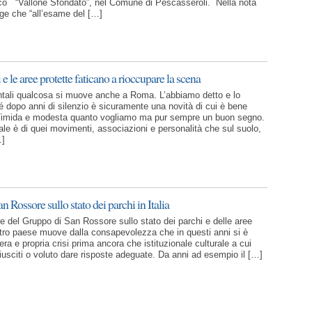
co “Vallone Sfondato”, nel Comune di Pescasseroli. Nella nota
gge che “all’esame del […]
 e le aree protette faticano a rioccupare la scena
tali qualcosa si muove anche a Roma. L’abbiamo detto e lo
é dopo anni di silenzio è sicuramente una novità di cui è bene
 Timida e modesta quanto vogliamo ma pur sempre un buon segno.
pale è di quei movimenti, associazioni e personalità che sul suolo,
…]
n Rossore sullo stato dei parchi in Italia
e del Gruppo di San Rossore sullo stato dei parchi e delle aree
stro paese muove dalla consapevolezza che in questi anni si è
era e propria crisi prima ancora che istituzionale culturale a cui
riusciti o voluto dare risposte adeguate. Da anni ad esempio il […]