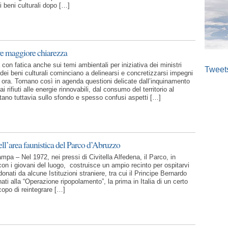
i beni culturali dopo […]
ve maggiore chiarezza
on fatica anche sui temi ambientali per iniziativa dei ministri
Tweet
dei beni culturali cominciano a delinearsi e concretizzarsi impegni
a ora. Tornano così in agenda questioni delicate dall’inquinamento
ai rifiuti alle energie rinnovabili, dal consumo del territorio al
ano tuttavia sullo sfondo e spesso confusi aspetti […]
ell’area faunistica del Parco d’Abruzzo
pa – Nel 1972, nei pressi di Civitella Alfedena, il Parco, in
con i giovani del luogo, costruisce un ampio recinto per ospitarvi
 donati da alcune Istituzioni straniere, tra cui il Principe Bernardo
ati alla “Operazione ripopolamento”, la prima in Italia di un certo
scopo di reintegrare […]