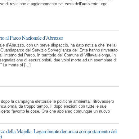
e di revisione e aggiornamento nel caso dell’ambiente urge
rto al Parco Nazionale d’Abruzzo
ale d’Abruzzo, con un breve dispaccio, ha dato notizia che “nella
 i Guardiaparco del Servizio Sorveglianza dell’Ente hanno rinvenuto
all’interno del Parco, in territorio del Comune di Villavallelonga, in
segnalazione di escursionisti, due volpi morte ed un esemplare di
” La morte si […]
 dopo la campagna elettorale le politiche ambientali ritrovassero
nca ormai da troppo tempo. Il dopo elezioni con tutte le sue
ha certo favorito le cose. Ora che abbiamo comunque un nuovo
arco della Majella: Legambiente denuncia comportamento del
i