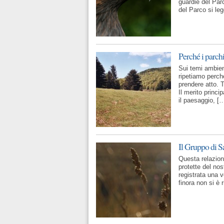
guardie del Par
del Parco si le
Perché i parchi
Sui temi ambien
ripetiamo perch
prendere atto.
Il merito princi
il paesaggio, [
Il Gruppo di Sa
Questa relazion
protette del no
registrata una v
finora non si è 