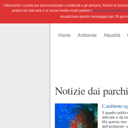
Utilizziamo i cookie per personalizzare i contenuti e gli annunci, fornire le funzioni
analisi dei dati web e ai social media nostri partner (
leggi come google -nostr
visualizzare questo messaggio per 30 giorn
Home
Ambiente
Attualità
Notizie dai parch
L’ambiente og
Il quadro polit
delicate e da te
Ma questa non 
dell’ambiente- s