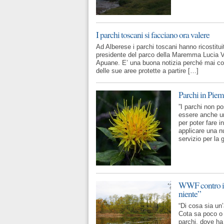
I parchi toscani si facciano ora valere
Ad Alberese i parchi toscani hanno ricostitui
presidente del parco della Maremma Lucia V
Apuane. E’ una buona notizia perché mai com
delle sue aree protette a partire […]
Parchi in Piemo
”I parchi non 
essere anche un
per poter fare 
applicare una n
servizio per la
WWF contro il 
niente”
“Di cosa sia un’
Cota sa poco o 
parchi, dove ha