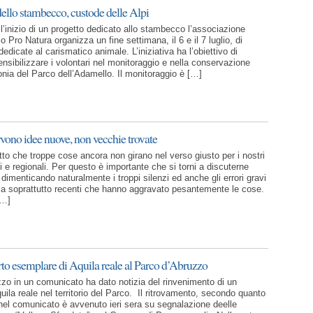
dello stambecco, custode delle Alpi
l’inizio di un progetto dedicato allo stambecco l’associazione
o Pro Natura organizza un fine settimana, il 6 e il 7 luglio, di
 dedicate al carismatico animale. L’iniziativa ha l’obiettivo di
nsibilizzare i volontari nel monitoraggio e nella conservazione
onia del Parco dell’Adamello. Il monitoraggio è […]
ervono idee nuove, non vecchie trovate
to che troppe cose ancora non girano nel verso giusto per i nostri
i e regionali. Per questo è importante che si torni a discuterne
imenticando naturalmente i troppi silenzi ed anche gli errori gravi
a soprattutto recenti che hanno aggravato pesantemente le cose.
[…]
o esemplare di Aquila reale al Parco d’Abruzzo
zzo in un comunicato ha dato notizia del rinvenimento di un
ila reale nel territorio del Parco. Il ritrovamento, secondo quanto
o nel comunicato è avvenuto ieri sera su segnalazione deelle