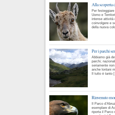
Alla scoperta 
Per festeggiare 
Uomo e Territori
intense attività
coinvolgere e se
della nuova col
Per i parchi s
Abbiamo già det
parchi; nazional
seriamente non d
anche lontani m
Il tutto è tanto 
Rinvenuto mort
Il Parco d’Abru
esemplare di Aqu
riporta il Parc