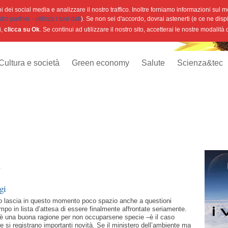
 dei social media e analizzare il nostro traffico. Inoltre forniamo informazioni sul mod
o partner - utilizza i tuoi dati
). Se non sei d'accordo, dovrai astenerti (e ce ne disp
i,
clicca su Ok
. Se continui ad utilizzare il nostro sito, accetterai le nostre modalità
Cultura e società
Green economy
Salute
Scienza&tec
i
gi
ico lascia in questo momento poco spazio anche a questioni
mpo in lista d’attesa di essere finalmente affrontate seriamente.
è una buona ragione per non occuparsene specie –è il caso
e si registrano importanti novità. Se il ministero dell’ambiente ma