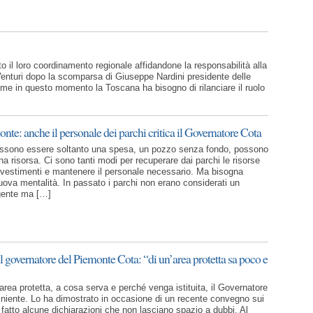
to il loro coordinamento regionale affidandone la responsabilità alla
enturi dopo la scomparsa di Giuseppe Nardini presidente delle
e in questo momento la Toscana ha bisogno di rilanciare il ruolo
nte: anche il personale dei parchi critica il Governatore Cota
possono essere soltanto una spesa, un pozzo senza fondo, possono
a risorsa. Ci sono tanti modi per recuperare dai parchi le risorse
investimenti e mantenere il personale necessario. Ma bisogna
uova mentalità. In passato i parchi non erano considerati un
 gente ma […]
governatore del Piemonte Cota: “di un’area protetta sa poco e
area protetta, a cosa serva e perché venga istituita, il Governatore
niente. Lo ha dimostrato in occasione di un recente convegno sui
 fatto alcune dichiarazioni che non lasciano spazio a dubbi. Al