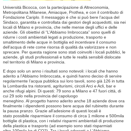
Università Bicocca, con la partecipazione di Altreconomia,
Metropolitana Milanese, Amiacque, Prothea, e con il contributo di
Fondazione Cariplo. Il messaggio è che si può bere l’acqua del
Sindaco, garantita e controllata dai gestori degli acquedotti, sia nei
locali di Milano e provincia, che nelle mense degli uffici e delle
aziende. Gli obiettivi di “L’Abbiamo Imbroccata” sono quelli di
ridurre i costi ambientali legati a produzione, trasporto e
smaltimento delle acque in bottiglia ed incentivare il consumo
dell’acqua di rete come risorsa di qualità da valorizzare e non
sprecare. Per questa ragione sono stati coinvolti i locali pubblici, le
aziende, gli studi professionali e tutte le realtà sensibili dislocate
nel territorio di Milano e provincia.
E dopo solo un anno i risultati sono notevoli: i locali che hanno
aderito a l’Abbiamo Imbroccata, e quindi hanno deciso di servire
regolarmente l’acqua pubblica sui loro tavoli, sono già 126 in tutta
la Lombardia tra ristoranti, agriturismi, circoli Arci e Acli, bar e
anche rifugi alpini. Di questi: 79 sono a Milano e 47 fuori città, di
cui 29 solo nella provincia del capoluogo
meneghino. Al progetto hanno aderito anche 18 aziende dove ora
finalmente i dipendenti possono bere acqua del rubinetto durante
la pausa pranzo. Grazie all’adesione di questi locali è
stato possibile risparmiare il consumo di circa 1 milione e 500mila
bottiglie di plastica, con i relativi risparmi ambientali di produzione
della plastica e trasporto (ad esempio sono stati risparmiati
oltre 100mila kg di CO2). Tra i locali aderenti a L’Abbiamo