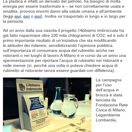
La plastica è infatti un derivato del petrolio, ha bisogno di molta
energia per essere trasformato e – se non correttamente usata e
smaltita, provoca enormi danni alla salute umana e all’ambiente
(leggi
qui
,
qui
o
qui
). Inoltre va trasportato in lungo e in largo per
la penisola.
Ad un anno dalla sua nascita il progetto
l’Abbiamo Imbroccata
ha
già fatto risparmiare oltre 100 mila chilogrammi di CO2, ed è solo il
primo importante risultato di un’iniziativa che sta modificando
le abitudini dei milanesi, sensibilizzando l’opinione pubblica
sull’importanza di consumare acqua del rubinetto anche nei
ristoranti o nei luoghi di lavoro.A Milano è in corso da un anno una
sperimentazione per riportare l’acqua di rubinetto nei ristoranti e
nelle mense (sì, perché una volta si poteva chiedere acqua di
rubinetto al ristorante senza essere guardati con diffidenza).
La campagna
per l’uso
dell’acqua in
brocca è stata
lanciata da
Fondazione Rete
Civica di Milano,
Legambiente
Lombardia,