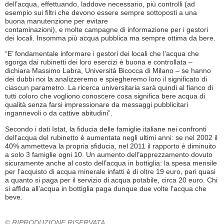
dell’acqua, effettuando, laddove necessario, più controlli (ad
esempio sui filtri che devono essere sempre sottoposti a una
buona manutenzione per evitare
contaminazioni), e molte campagne di informazione per i gestori
dei locali. Insomma più acqua pubblica ma sempre ottima da bere.
“E’ fondamentale informare i gestori dei locali che l’acqua che
sgorga dai rubinetti dei loro esercizi è buona e controllata –
dichiara Massimo Labra, Università Bicocca di Milano – se hanno
dei dubbi noi la analizzeremo e spiegheremo loro il significato di
ciascun parametro. La ricerca universitaria sarà quindi al fianco di
tutti coloro che vogliono conoscere cosa significa bere acqua di
qualità senza farsi impressionare da messaggi pubblicitari
ingannevoli o da cattive abitudini”.
Secondo i dati Istat, la fiducia delle famiglie italiane nei confronti
dell’acqua del rubinetto è aumentata negli ultimi anni: se nel 2002 il
40% ammetteva la propria sfiducia, nel 2011 il rapporto è diminuito
a solo 3 famiglie ogni 10. Un aumento dell’apprezzamento dovuto
sicuramente anche al costo dell’acqua in bottiglia: la spesa mensile
per l’acquisto di acqua minerale infatti è di oltre 19 euro, pari quasi
a quanto si paga per il servizio di acqua potabile, circa 20 euro. Chi
si affida all’acqua in bottiglia paga dunque due volte l’acqua che
beve.
© RIPRODUZIONE RISERVATA