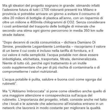
Ma gli ideatori del progetto sognano in grande: stimando infatti
l’adesione futura di tutti i 1700 ristoranti presenti tra Milano e
provincia si potrebbe arrivare un giorno a evitare il consumo di
oltre 20 milioni di bottiglie di plastica all’anno, con un risparmio di
oltre un milione e 400mila chilogrammi di CO2. Senza considerare
i costi ambientali del trasporto delle bottiglie di minerale che
secondo una stima ogni giorno percorrono in media 350 km sulle
strade italiane.
“Dopo decenni di cecità consumistica – dichiara Damiano Di
Simine, presidente Legambiente Lombardia – riscopriamo il valore
di un bene il cui costo è incluso nella tariffa di fornitura, e il
cui valore è nella semplicità: l’acqua potabile non deve essere
imbottigliata, etichettata, trasportata, filtrata, demineralizzata.
Niente di tutto ciò, perchè ogni trattamento è un inutile
costo supplementare che per di più rischia di contaminarla o di
comprometterne i valori nutrizionali.
L’acqua potabile è pulita, salubre e buona così come sgorga dai
rubinetti”.
Ma “L’Abbiamo Imbroccata” si pone come obiettivo anche quello di
una maggiore attenzione e consapevolezza sull’acqua del
rubinetto. L’importanza del progetto, infatti, consiste anche nel fatto
che i locali e le aziende che aderiscono all’iniziativa entrano in un
network che lavorerà in modo costante per migliorare la qualità