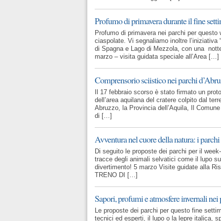
Profumo di primavera durante il fine setti
Profumo di primavera nei parchi per questo w
ciaspolate. Vi segnaliamo inoltre l’iniziativa
di Spagna e Lago di Mezzola, con una notte d
marzo – visita guidata speciale all’Area […]
Comprensorio sciistico nei parchi d’Abruz
Il 17 febbraio scorso è stato firmato un protoc
dell’area aquilana del cratere colpito dal terr
Abruzzo, la Provincia dell’Aquila, Il Comune
di […]
Avventura nel cuore della natura: i parchi
Di seguito le proposte dei parchi per il week
tracce degli animali selvatici come il lupo s
divertimento! 5 marzo Visite guidate alla R
TRENO DI […]
Sapori, profumi e atmosfere invernali nei 
Le proposte dei parchi per questo fine settim
tecnici ed esperti, il lupo o la lepre italica,