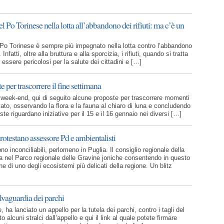
 Po Torinese nella lotta all’abbandono dei rifiuti: ma c’è un
el Po Torinese è sempre più impegnato nella lotta contro l’abbandono
. Infatti, oltre alla bruttura e alla sporcizia, i rifiuti, quando si tratta
di essere pericolosi per la salute dei cittadini e […]
e per trascorrere il fine settimana
week-end, qui di seguito alcune proposte per trascorrere momenti
ato, osservando la flora e la fauna al chiaro di luna e concludendo
te riguardano iniziative per il 15 e il 16 gennaio nei diversi […]
rotestano assessore Pd e ambientalisti
o inconciliabili, perlomeno in Puglia. Il consiglio regionale della
cia nel Parco regionale delle Gravine joniche consentendo in questo
 di uno degli ecosistemi più delicati della regione. Un blitz
lvaguardia dei parchi
ha lanciato un appello per la tutela dei parchi, contro i tagli del
alcuni stralci dall’appello e qui il link al quale potete firmare