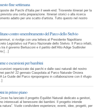
 questo fine settimana
ste dei Parchi d’Italia per il week-end. Troverete itinerari per la
 è prevista una certa preparazione. Itinerari storici o alla ricerca
l momento adatto per uno scatto d’artista. Tutto questo nel nostro
politano contro smembramento del Parco dello Stelvio
ammuri, si rivolge con una lettera al Presidente Napolitano
reto Legislativo sul Parco Nazionale dello Stelvio. Il Parco infatti,
ra il governo Berlusconi e il partito dell’Alto Adige Sudtiroler
era […]
turne e escursioni per bambini
rsioni organizzate dai parchi e dalle oasi naturali del nostro
nei parchi! 22 gennaio Ciaspolata al Parco Naturale Orsiera
 Guide del Parco ripropongono in collaborazione con il rifugio
…]
ini in primo piano
irceo ha lanciato il progetto Equilibri Naturali dedicato a genitori,
ono interessati al benessere dei bambini. Il progetto intende
lla natura”. Vuole condividere esperienze, eventi, idee, progetti, per