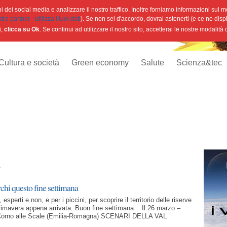
 dei social media e analizzare il nostro traffico. Inoltre forniamo informazioni sul mod
o partner - utilizza i tuoi dati
). Se non sei d'accordo, dovrai astenerti (e ce ne disp
i,
clicca su Ok
. Se continui ad utilizzare il nostro sito, accetterai le nostre modalità
Cultura e società
Green economy
Salute
Scienza&tec
i
chi questo fine settimana
 esperti e non, e per i piccini, per scoprire il territorio delle riserve
primavera appena arrivata. Buon fine settimana. Il 26 marzo –
l Corno alle Scale (Emilia-Romagna) SCENARI DELLA VAL