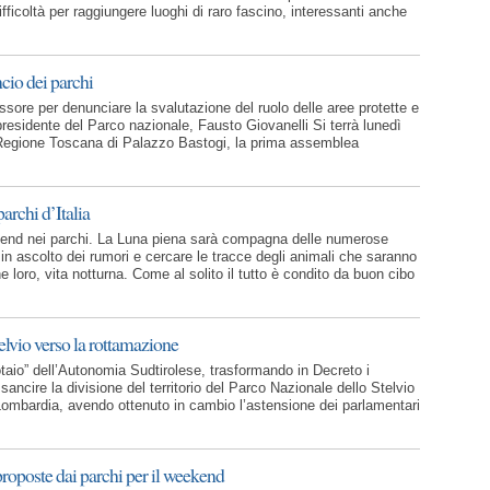
fficoltà per raggiungere luoghi di raro fascino, interessanti anche
cio dei parchi
ossore per denunciare la svalutazione del ruolo delle aree protette e
 presidente del Parco nazionale, Fausto Giovanelli Si terrà lunedì
a Regione Toscana di Palazzo Bastogi, la prima assemblea
archi d’Italia
kend nei parchi. La Luna piena sarà compagna delle numerose
in ascolto dei rumori e cercare le tracce degli animali che saranno
e loro, vita notturna. Come al solito il tutto è condito da buon cibo
elvio verso la rottamazione
otaio” dell’Autonomia Sudtirolese, trasformando in Decreto i
sancire la divisione del territorio del Parco Nazionale dello Stelvio
ombardia, avendo ottenuto in cambio l’astensione dei parlamentari
roposte dai parchi per il weekend