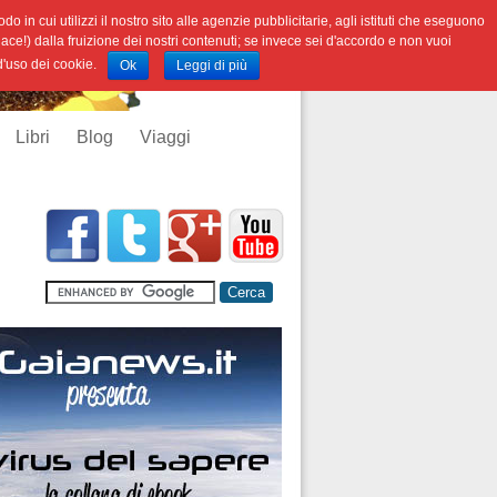
o in cui utilizzi il nostro sito alle agenzie pubblicitarie, agli istituti che eseguono
iace!) dalla fruizione dei nostri contenuti; se invece sei d'accordo e non vuoi
 d'uso dei cookie.
Ok
Leggi di più
Libri
Blog
Viaggi