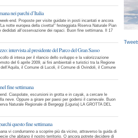
mana nei parchi d’Italia
eek-end. Proposte per visite guidate in posti incantati e ancora
 “La notte europea della civetta!” festeggiata Riserva Naturale Pian
edidati all’osservazione dei rapaci. Buon fine settimana. Il 17
Tweet
zo: intervista al presidente del Parco del Gran Sasso
ollo di intesa per il rilancio dello sviluppo e la valorizzazione
emoto del 6 aprile 2009, ai fini ambientali e turistici tra la Regione
 dell’Aquila, il Comune di Lucoli, il Comune di Ovindoli, il Comune
 nel fine settimana
-end. Ciaspolate, escursioni in grotta e in cayak, a cercare le
ulla neve. Oppure a girare per paesi per godersi il carnevale. Buon
iserva Naturale Regionale di Bergeggi (Liguria) LA GROTTA DEL
parchi questo fine settimana
ana vi condurranno a scoprire più da vicino, attraverso la guida di
 specie che abitano il nostro territorio. O ancora potrete decidere di