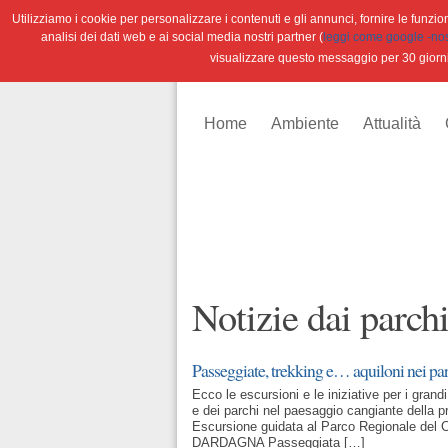
Utilizziamo i cookie per personalizzare i contenuti e gli annunci, fornire le funzioni
analisi dei dati web e ai social media nostri partner (
leggi come google -nostr
visualizzare questo messaggio per 30 giorn
Home
Ambiente
Attualità
Notizie dai parch
Passeggiate, trekking e… aquiloni nei par
Ecco le escursioni e le iniziative per i grandi,
e dei parchi nel paesaggio cangiante della 
Escursione guidata al Parco Regionale de
DARDAGNA Passeggiata […]