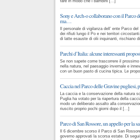
fare in modo che i bambini […]
Sony e Arch-o collaborano con il Parco del
ma…
Il personale di vigilanza dell’ ente Parco d
dei rifiuti lungo il Po e nei territori circostanti
di latte esauste di olii inquinanti, rischiano 
Parchi d’Italia: alcune interessanti propost
Se non sapete come trascorrere il prossimo 
nella natura, nel paesaggio invernale e innev
con un buon pasto di cucina tipica. Le propos
Caccia nel Parco delle Gravine pugliesi, p
La caccia e la conservazione della natura son
Puglia ha votato per la riapertura della cac
modo un deliberato assalto alla conservazione
riuscito proprio pochi giorni dopo il […]
Parco di San Rossore, un appello per la sa
Il 6 dicembre scorso il Parco di San Rossore, 
governo approvati la scorsa estate. Di seguito 