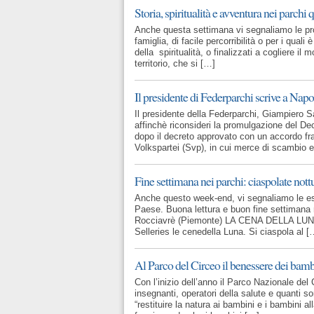
Storia, spiritualità e avventura nei parchi
Anche questa settimana vi segnaliamo le propo
famiglia, di facile percorribilità o per i quali
della spiritualità, o finalizzati a cogliere i
territorio, che si […]
Il presidente di Federparchi scrive a Na
Il presidente della Federparchi, Giampiero S
affinchè riconsideri la promulgazione del Dec
dopo il decreto approvato con un accordo fra t
Volkspartei (Svp), in cui merce di scambio 
Fine settimana nei parchi: ciaspolate not
Anche questo week-end, vi segnaliamo le escu
Paese. Buona lettura e buon fine settimana 
Rocciavrè (Piemonte) LA CENA DELLA LUNA Le
Selleries le cenedella Luna. Si ciaspola al [
Al Parco del Circeo il benessere dei bamb
Con l’inizio dell’anno il Parco Nazionale del C
insegnanti, operatori della salute e quanti s
“restituire la natura ai bambini e i bambini a