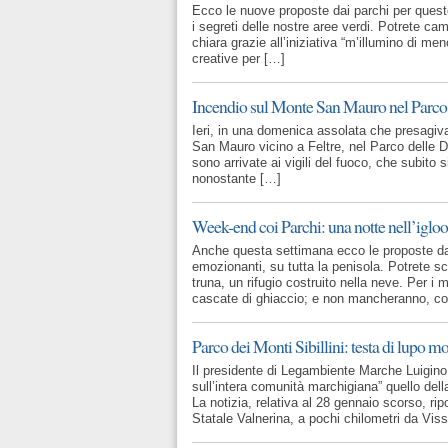
Ecco le nuove proposte dai parchi per questo 
i segreti delle nostre aree verdi. Potrete cam
chiara grazie all’iniziativa “m’illumino di men
creative per […]
Incendio sul Monte San Mauro nel Parco 
Ieri, in una domenica assolata che presagiv
San Mauro vicino a Feltre, nel Parco delle D
sono arrivate ai vigili del fuoco, che subito
nonostante […]
Week-end coi Parchi: una notte nell’igloo
Anche questa settimana ecco le proposte dai 
emozionanti, su tutta la penisola. Potrete sc
truna, un rifugio costruito nella neve. Per i 
cascate di ghiaccio; e non mancheranno, c
Parco dei Monti Sibillini: testa di lupo m
Il presidente di Legambiente Marche Luigin
sull’intera comunità marchigiana” quello dell
La notizia, relativa al 28 gennaio scorso, ri
Statale Valnerina, a pochi chilometri da Vis