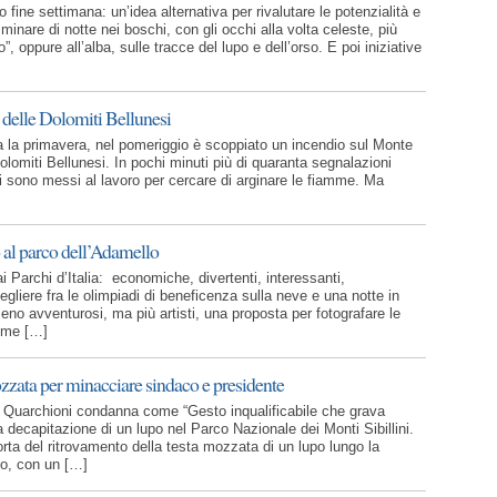
fine settimana: un’idea alternativa per rivalutare le potenzialità e
minare di notte nei boschi, con gli occhi alla volta celeste, più
o”, oppure all’alba, sulle tracce del lupo e dell’orso. E poi iniziative
delle Dolomiti Bellunesi
a la primavera, nel pomeriggio è scoppiato un incendio sul Monte
olomiti Bellunesi. In pochi minuti più di quaranta segnalazioni
 si sono messi al lavoro per cercare di arginare le fiamme. Ma
 al parco dell’Adamello
Parchi d’Italia: economiche, divertenti, interessanti,
egliere fra le olimpiadi di beneficenza sulla neve e una notte in
meno avventurosi, ma più artisti, una proposta per fotografare le
ome […]
ozzata per minacciare sindaco e presidente
o Quarchioni condanna come “Gesto inqualificabile che grava
a decapitazione di un lupo nel Parco Nazionale dei Monti Sibillini.
porta del ritrovamento della testa mozzata di un lupo lungo la
so, con un […]