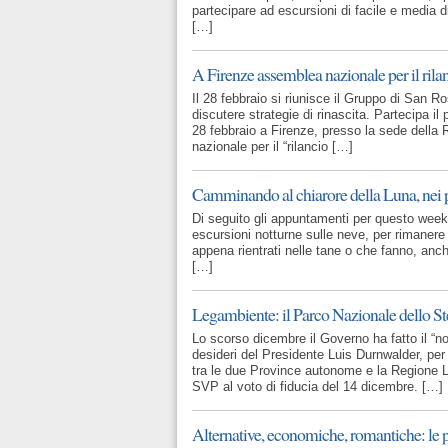
partecipare ad escursioni di facile e media di
[…]
A Firenze assemblea nazionale per il rilan
Il 28 febbraio si riunisce il Gruppo di San R
discutere strategie di rinascita. Partecipa il
28 febbraio a Firenze, presso la sede dell
nazionale per il “rilancio […]
Camminando al chiarore della Luna, nei p
Di seguito gli appuntamenti per questo wee
escursioni notturne sulle neve, per rimanere 
appena rientrati nelle tane o che fanno, anch
[…]
Legambiente: il Parco Nazionale dello St
Lo scorso dicembre il Governo ha fatto il “n
desideri del Presidente Luis Durnwalder, per 
tra le due Province autonome e la Regione L
SVP al voto di fiducia del 14 dicembre. […]
Alternative, economiche, romantiche: le p