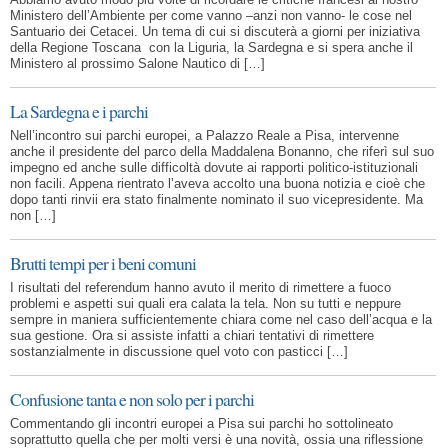
Ministero dell’Ambiente per come vanno –anzi non vanno- le cose nel
Santuario dei Cetacei. Un tema di cui si discuterà a giorni per iniziativa
della Regione Toscana con la Liguria, la Sardegna e si spera anche il
Ministero al prossimo Salone Nautico di […]
La Sardegna e i parchi
Nell’incontro sui parchi europei, a Palazzo Reale a Pisa, intervenne
anche il presidente del parco della Maddalena Bonanno, che riferì sul suo
impegno ed anche sulle difficoltà dovute ai rapporti politico-istituzionali
non facili. Appena rientrato l’aveva accolto una buona notizia e cioè che
dopo tanti rinvii era stato finalmente nominato il suo vicepresidente. Ma
non […]
Brutti tempi per i beni comuni
I risultati del referendum hanno avuto il merito di rimettere a fuoco
problemi e aspetti sui quali era calata la tela. Non su tutti e neppure
sempre in maniera sufficientemente chiara come nel caso dell’acqua e la
sua gestione. Ora si assiste infatti a chiari tentativi di rimettere
sostanzialmente in discussione quel voto con pasticci […]
Confusione tanta e non solo per i parchi
Commentando gli incontri europei a Pisa sui parchi ho sottolineato
soprattutto quella che per molti versi è una novità, ossia una riflessione