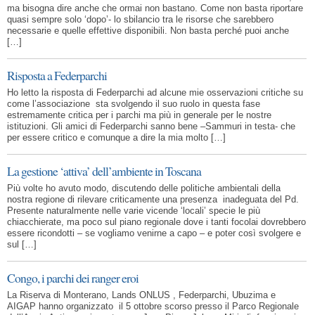
ma bisogna dire anche che ormai non bastano. Come non basta riportare
quasi sempre solo ‘dopo’- lo sbilancio tra le risorse che sarebbero
necessarie e quelle effettive disponibili. Non basta perché puoi anche
[…]
Risposta a Federparchi
Ho letto la risposta di Federparchi ad alcune mie osservazioni critiche su
come l’associazione sta svolgendo il suo ruolo in questa fase
estremamente critica per i parchi ma più in generale per le nostre
istituzioni. Gli amici di Federparchi sanno bene –Sammuri in testa- che
per essere critico e comunque a dire la mia molto […]
La gestione ‘attiva’ dell’ambiente in Toscana
Più volte ho avuto modo, discutendo delle politiche ambientali della
nostra regione di rilevare criticamente una presenza inadeguata del Pd.
Presente naturalmente nelle varie vicende ‘locali’ specie le più
chiacchierate, ma poco sul piano regionale dove i tanti focolai dovrebbero
essere ricondotti – se vogliamo venirne a capo – e poter così svolgere e
sul […]
Congo, i parchi dei ranger eroi
La Riserva di Monterano, Lands ONLUS , Federparchi, Ubuzima e
AIGAP hanno organizzato il 5 ottobre scorso presso il Parco Regionale