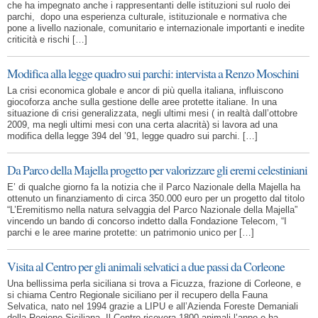
che ha impegnato anche i rappresentanti delle istituzioni sul ruolo dei
parchi, dopo una esperienza culturale, istituzionale e normativa che
pone a livello nazionale, comunitario e internazionale importanti e inedite
criticità e rischi […]
Modifica alla legge quadro sui parchi: intervista a Renzo Moschini
La crisi economica globale e ancor di più quella italiana, influiscono
giocoforza anche sulla gestione delle aree protette italiane. In una
situazione di crisi generalizzata, negli ultimi mesi ( in realtà dall’ottobre
2009, ma negli ultimi mesi con una certa alacrità) si lavora ad una
modifica della legge 394 del ’91, legge quadro sui parchi. […]
Da Parco della Majella progetto per valorizzare gli eremi celestiniani
E’ di qualche giorno fa la notizia che il Parco Nazionale della Majella ha
ottenuto un finanziamento di circa 350.000 euro per un progetto dal titolo
“L’Eremitismo nella natura selvaggia del Parco Nazionale della Majella”
vincendo un bando di concorso indetto dalla Fondazione Telecom, “I
parchi e le aree marine protette: un patrimonio unico per […]
Visita al Centro per gli animali selvatici a due passi da Corleone
Una bellissima perla siciliana si trova a Ficuzza, frazione di Corleone, e
si chiama Centro Regionale siciliano per il recupero della Fauna
Selvatica, nato nel 1994 grazie a LIPU e all’Azienda Foreste Demaniali
della Regione Siciliana. Il Centro ricovera 1800 animali l’anno e ha