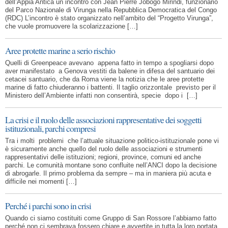
dell’Appia Antica un incontro con Jean Pierre Jobogo Mirindi, funzionario
del Parco Nazionale di Virunga nella Repubblica Democratica del Congo
(RDC) L’incontro è stato organizzato nell’ambito del “Progetto Virunga”,
che vuole promuovere la scolarizzazione […]
Aree protette marine a serio rischio
Quelli di Greenpeace avevano appena fatto in tempo a spogliarsi dopo
aver manifestato a Genova vestiti da balene in difesa del santuario dei
cetacei santuario, che da Roma viene la notizia che le aree protette
marine di fatto chiuderanno i battenti. Il taglio orizzontale previsto per il
Ministero dell’Ambiente infatti non consentirà, specie dopo i […]
La crisi e il ruolo delle associazioni rappresentative dei soggetti
istituzionali, parchi compresi
Tra i molti problemi che l’attuale situazione politico-istituzionale pone vi
è sicuramente anche quello del ruolo delle associazioni e strumenti
rappresentativi delle istituzioni; regioni, province, comuni ed anche
parchi. Le comunità montane sono confluite nell’ANCI dopo la decisione
di abrogarle. Il primo problema da sempre – ma in maniera più acuta e
difficile nei momenti […]
Perché i parchi sono in crisi
Quando ci siamo costituiti come Gruppo di San Rossore l’abbiamo fatto
perché non ci sembrava fossero chiare e avvertite in tutta la loro portata