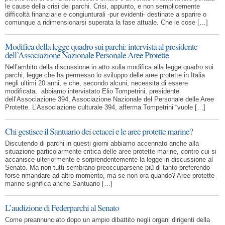
le cause della crisi dei parchi. Crisi, appunto, e non semplicemente
difficoltà finanziarie e congiunturali -pur evidenti- destinate a sparire o
comunque a ridimensionarsi superata la fase attuale. Che le cose […]
Modifica della legge quadro sui parchi: intervista al presidente
dell’Associazione Nazionale Personale Aree Protette
Nell’ambito della discussione in atto sulla modifica alla legge quadro sui
parchi, legge che ha permesso lo sviluppo delle aree protette in Italia
negli ultimi 20 anni, e che, secondo alcuni, necessita di essere
modificata, abbiamo intervistato Elio Tompetrini, presidente
dell’Associazione 394, Associazione Nazionale del Personale delle Aree
Protette. L’Associazione culturale 394, afferma Tompetrini “vuole […]
Chi gestisce il Santuario dei cetacei e le aree protette marine?
Discutendo di parchi in questi giorni abbiamo accennato anche alla
situazione particolarmente critica delle aree protette marine, contro cui si
accanisce ulteriormente e sorprendentemente la legge in discussione al
Senato. Ma non tutti sembrano preoccuparsene più di tanto preferendo
forse rimandare ad altro momento, ma se non ora quando? Aree protette
marine significa anche Santuario […]
L’audizione di Federparchi al Senato
Come preannunciato dopo un ampio dibattito negli organi dirigenti della