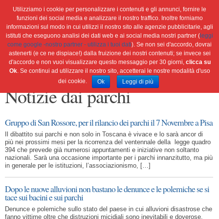
Utilizziamo i cookie per personalizzare i contenuti e gli annunci, fornire le
funzioni dei social media e analizzare il nostro traffico. Inoltre forniamo
informazioni sul modo in cui utilizzi il nostro sito alle agenzie pubblicitarie, agli
istituti che eseguono analisi dei dati web e ai social media nostri partner (
leggi
Home
Ambiente
Attualità
Cultura e società
come google -nostro partner - utilizza i tuoi dati
). Se non sei d'accordo, dovrai
Green economy
Salute
Scienza&tec
Libri
astenerti (e ce ne dispiace!) dalla fruizione dei nostri contenuti; se invece sei
d'accordo e non vuoi visualizzare questo messaggio per 30 giorni,
clicca su
Blog
Viaggi
Ok
. Se continui ad utilizzare il nostro sito, accetterai le nostre modalità d'uso
dei cookie.
Ok
Leggi di più
Notizie dai parchi
Gruppo di San Rossore, per il rilancio dei parchi il 7 Novembre a Pisa
Il dibattito sui parchi e non solo in Toscana è vivace e lo sarà ancor di
più nei prossimi mesi per la ricorrenza del ventennale della legge quadro
394 che prevede già numerosi appuntamenti e iniziative non soltanto
nazionali. Sarà una occasione importante per i parchi innanzitutto, ma più
in generale per le istituzioni, l’associazionismo, […]
Dopo le nuove alluvioni non bastano le denunce e le polemiche se si
tace sui bacini e sui parchi
Denunce e polemiche sullo stato del paese in cui alluvioni disastrose che
fanno vittime oltre che distruzioni micidiali sono inevitabili e doverose,