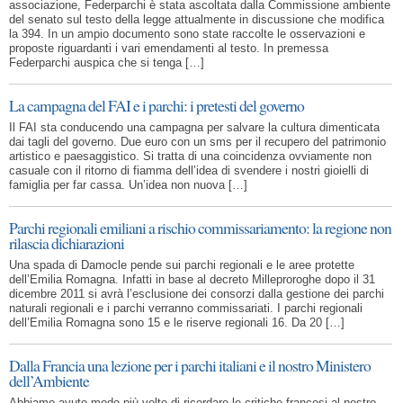
associazione, Federparchi è stata ascoltata dalla Commissione ambiente
del senato sul testo della legge attualmente in discussione che modifica
la 394. In un ampio documento sono state raccolte le osservazioni e
proposte riguardanti i vari emendamenti al testo. In premessa
Federparchi auspica che si tenga […]
La campagna del FAI e i parchi: i pretesti del governo
Il FAI sta conducendo una campagna per salvare la cultura dimenticata
dai tagli del governo. Due euro con un sms per il recupero del patrimonio
artistico e paesaggistico. Si tratta di una coincidenza ovviamente non
casuale con il ritorno di fiamma dell’idea di svendere i nostri gioielli di
famiglia per far cassa. Un’idea non nuova […]
Parchi regionali emiliani a rischio commissariamento: la regione non
rilascia dichiarazioni
Una spada di Damocle pende sui parchi regionali e le aree protette
dell’Emilia Romagna. Infatti in base al decreto Milleproroghe dopo il 31
dicembre 2011 si avrà l’esclusione dei consorzi dalla gestione dei parchi
naturali regionali e i parchi verranno commissariati. I parchi regionali
dell’Emilia Romagna sono 15 e le riserve regionali 16. Da 20 […]
Dalla Francia una lezione per i parchi italiani e il nostro Ministero
dell’Ambiente
Abbiamo avuto modo più volte di ricordare le critiche francesi al nostro