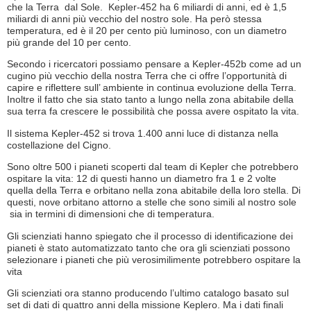
che la Terra dal Sole. Kepler-452 ha 6 miliardi di anni, ed è 1,5
miliardi di anni più vecchio del nostro sole. Ha però stessa
temperatura, ed è il 20 per cento più luminoso, con un diametro
più grande del 10 per cento.
Secondo i ricercatori possiamo pensare a Kepler-452b come ad un
cugino più vecchio della nostra Terra che ci offre l’opportunità di
capire e riflettere sull’ ambiente in continua evoluzione della Terra.
Inoltre il fatto che sia stato tanto a lungo nella zona abitabile della
sua terra fa crescere le possibilità che possa avere ospitato la vita.
Il sistema Kepler-452 si trova 1.400 anni luce di distanza nella
costellazione del Cigno.
Sono oltre 500 i pianeti scoperti dal team di Kepler che potrebbero
ospitare la vita: 12 di questi hanno un diametro fra 1 e 2 volte
quella della Terra e orbitano nella zona abitabile della loro stella. Di
questi, nove orbitano attorno a stelle che sono simili al nostro sole
sia in termini di dimensioni che di temperatura.
Gli scienziati hanno spiegato che il processo di identificazione dei
pianeti è stato automatizzato tanto che ora gli scienziati possono
selezionare i pianeti che più verosimilimente potrebbero ospitare la
vita
Gli scienziati ora stanno producendo l’ultimo catalogo basato sul
set di dati di quattro anni della missione Keplero. Ma i dati finali