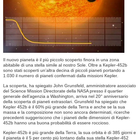
Il nuovo pianeta è il più piccolo scoperto finora in una zona
abitabile di una stella simile al nostro Sole. Oltre a Kepler-452b
sono stati scoperti un’altra decina di piccoli pianeti portando a
1.030 il numero di pianeti confermati dalla missioni Kepler.
La scoperta, ha spiegato John Grunsfeld, amministratore associato
del Science Mission Directorate della NASA presso il quartier
generale dell’agenzia a Washington, arriva nel 20° anniversario
della scoperta di pianeti extrasolari. Grunsfeld ha spiegato che
Kepler 452b è il 60% più grande della Terra e anche se la sua
massa e la composizione non sono ancora determinati, ricerche
precedenti suggeriscono che i pianeti delle dimensioni di Kepler-
452b hanno una buona probabilità di essere roccioso.
Kepler-452b è più grande della Terra, la sua orbita è di 385 giorni e
il pianeta è il 5 per cento più lontano dalla sua stella Kepler-452