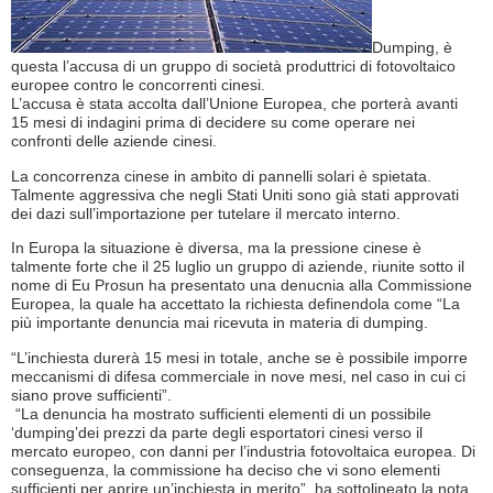
Dumping, è
questa l’accusa di un gruppo di società produttrici di fotovoltaico
europee contro le concorrenti cinesi.
L’accusa è stata accolta dall’Unione Europea, che porterà avanti
15 mesi di indagini prima di decidere su come operare nei
confronti delle aziende cinesi.
La concorrenza cinese in ambito di pannelli solari è spietata.
Talmente aggressiva che negli Stati Uniti sono già stati approvati
dei dazi sull’importazione per tutelare il mercato interno.
In Europa la situazione è diversa, ma la pressione cinese è
talmente forte che il 25 luglio un gruppo di aziende, riunite sotto il
nome di Eu Prosun ha presentato una denucnia alla Commissione
Europea, la quale ha accettato la richiesta definendola come “La
più importante denuncia mai ricevuta in materia di dumping.
“L’inchiesta durerà 15 mesi in totale, anche se è possibile imporre
meccanismi di difesa commerciale in nove mesi, nel caso in cui ci
siano prove sufficienti”.
“La denuncia ha mostrato sufficienti elementi di un possibile
‘dumping’dei prezzi da parte degli esportatori cinesi verso il
mercato europeo, con danni per l’industria fotovoltaica europea. Di
conseguenza, la commissione ha deciso che vi sono elementi
sufficienti per aprire un’inchiesta in merito”, ha sottolineato la nota