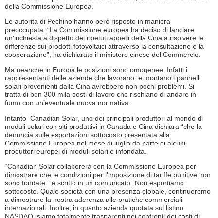
della Commissione Europea.
Le autorità di Pechino hanno però risposto in maniera
preoccupata: “La Commissione europea ha deciso di lanciare
un’inchiesta a dispetto dei ripetuti appelli della Cina a risolvere le
differenze sui prodotti fotovoltaici attraverso la consultazione e la
cooperazione”, ha dichiarato il ministero cinese del Commercio.
Ma neanche in Europa le posizioni sono omogenee. Infatti i
rappresentanti delle aziende che lavorano e montano i pannelli
solari provenienti dalla Cina avrebbero non pochi problemi. Si
tratta di ben 300 mila posti di lavoro che rischiano di andare in
fumo con un’eventuale nuova normativa.
Intanto Canadian Solar, uno dei principali produttori al mondo di
moduli solari con siti produttivi in Canada e Cina dichiara “che la
denuncia sulle esportazioni sottocosto presentata alla
Commissione Europea nel mese di luglio da parte di alcuni
produttori europei di moduli solari è infondata.
“Canadian Solar collaborerà con la Commissione Europea per
dimostrare che le condizioni per l’imposizione di tariffe punitive non
sono fondate.” è scritto in un comunicato.”Non esportiamo
sottocosto. Quale società con una presenza globale, continueremo
a dimostrare la nostra aderenza alle pratiche commerciali
internazionali. Inoltre, in quanto azienda quotata sul listino
NASDAQ, siamo totalmente trasparenti nei confronti dei costi di