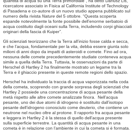
quantità di acqua su una Terra primordiale”, ha detto Dariusz Lis,
ricercatore associato in Fisica al California Institute of Technology
di Pasadena e co-autore di un nuovo studio appena pubblicato sul
numero della rivista
Nature
del 5 ottobre. “Questa scoperta
espande notevolmente la fonte possibile dell’enorme serbatoio di
acqua costituito dagli oceani sulla Terra, includendo corpi ghiacciati
originari della fascia di Kuiper”.
Gli scienziati teorizzano che la Terra all’inizio fosse calda e secca,
e che l’acqua, fondamentale per la vita, debba essere giunta solo
milioni di anni dopo da impatti di asteroidi e comete. Fino ad ora,
nessuna delle comete precedentemente studiate conteneva acqua
simile a quella della Terra. Tuttavia, le osservazioni da parte di
Herschel di Hartley 2 ha finalmente mostrato un legame tra la
Terra e il ghiaccio presente in queste remote regioni dello spazio.
Herschel ha individuato la traccia di acqua vaporizzata nella coda
della cometa, scoprendo con grande sorpresa degli scienziati che
Hartley 2 possiede una concentrazione di acqua pesante della
metà rispetto alle altre comete analizzate finora. Nell’acqua
pesante, uno dei due atomi di idrogeno è sostituito dall’isotopo
pesante dell’idrogeno conosciuto come deuterio, che contiene un
neutrone nel nucleo oltre al protone. Il rapporto fra acqua pesante
e leggera in Hartley 2 è la stessa di quello dell’acqua presente
sulla superficie terrestre. La quantità di acqua pesante in una
cometa è in relazione con l’ambiente in cui la cometa si è formata.