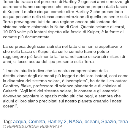
Tenendo traccia del percorso di Hartley 2 ogni sei anni e mezzo, gli
astronomi hanno compreso che essa proviene proprio dalla fascia
di Kuiper. Le altre cinque comete oltre Hartley 2 che presentano
acqua pesante nella stessa concentrazione di quella presente sulla
Terra provengono tutti da una regione ancora più lontana del
sistema solare chiamata la Nube di Oort. Questo sciame di corpi,
10.000 volte più lontani rispetto alla fascia di Kuiper, è la fonte di
comete più documentata.
La sorpresa degli scienziati sta nel fatto che non si aspettavano
che nella fascia di Kuiper, da cui le comete hanno potuto
raggiungere più facilmente la Terra nel corso di svariati miliardi di
anni, ci fosse acqua del tipo presente sulla Terra.
“Il nostro studio indica che la nostra comprensione della
distribuzione degli elementi più leggeri e dei loro isotopi, così come
la dinamica del sistema solare, è incompleta”, ha detto il co-autore
Geoffrey Blake, professore di scienze planetarie e di chimica al
Caltech. “Agli inizi del sistema solare, le comete e gli asteroidi
dovevano popolare lo spazio molto più che oggi, e sembra che
alcuni di loro siano precipitati sul nostro pianeta creando i nostri
oceani”.
Tag:
acqua
,
Cometa
,
Hartley 2
,
NASA
,
oceani
,
Spazio
,
terra
© RIPRODUZIONE RISERVATA