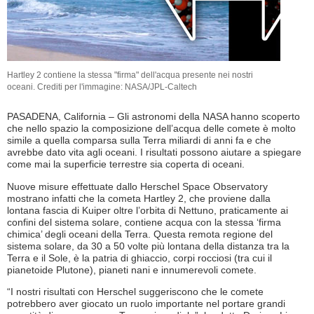
Hartley 2 contiene la stessa "firma" dell'acqua presente nei nostri
oceani. Crediti per l'immagine: NASA/JPL-Caltech
PASADENA, California – Gli astronomi della NASA hanno scoperto
che nello spazio la composizione dell’acqua delle comete è molto
simile a quella comparsa sulla Terra miliardi di anni fa e che
avrebbe dato vita agli oceani. I risultati possono aiutare a spiegare
come mai la superficie terrestre sia coperta di oceani.
Nuove misure effettuate dallo Herschel Space Observatory
mostrano infatti che la cometa Hartley 2, che proviene dalla
lontana fascia di Kuiper oltre l’orbita di Nettuno, praticamente ai
confini del sistema solare, contiene acqua con la stessa ‘firma
chimica’ degli oceani della Terra. Questa remota regione del
sistema solare, da 30 a 50 volte più lontana della distanza tra la
Terra e il Sole, è la patria di ghiaccio, corpi rocciosi (tra cui il
pianetoide Plutone), pianeti nani e innumerevoli comete.
“I nostri risultati con Herschel suggeriscono che le comete
potrebbero aver giocato un ruolo importante nel portare grandi