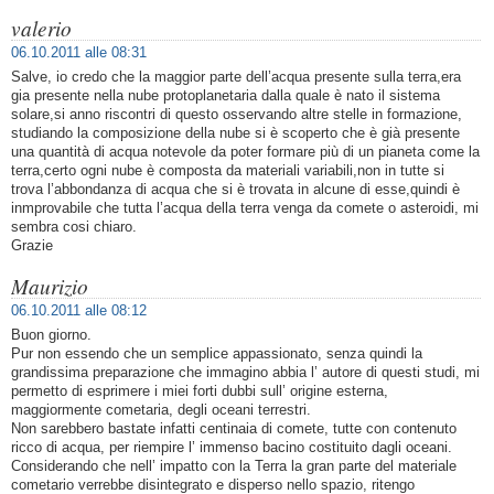
valerio
06.10.2011 alle 08:31
Salve, io credo che la maggior parte dell’acqua presente sulla terra,era
gia presente nella nube protoplanetaria dalla quale è nato il sistema
solare,si anno riscontri di questo osservando altre stelle in formazione,
studiando la composizione della nube si è scoperto che è già presente
una quantità di acqua notevole da poter formare più di un pianeta come la
terra,certo ogni nube è composta da materiali variabili,non in tutte si
trova l’abbondanza di acqua che si è trovata in alcune di esse,quindi è
inmprovabile che tutta l’acqua della terra venga da comete o asteroidi, mi
sembra cosi chiaro.
Grazie
Maurizio
06.10.2011 alle 08:12
Buon giorno.
Pur non essendo che un semplice appassionato, senza quindi la
grandissima preparazione che immagino abbia l’ autore di questi studi, mi
permetto di esprimere i miei forti dubbi sull’ origine esterna,
maggiormente cometaria, degli oceani terrestri.
Non sarebbero bastate infatti centinaia di comete, tutte con contenuto
ricco di acqua, per riempire l’ immenso bacino costituito dagli oceani.
Considerando che nell’ impatto con la Terra la gran parte del materiale
cometario verrebbe disintegrato e disperso nello spazio, ritengo