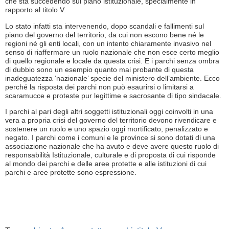
che sta succedendo sul piano istituzionale, specialmente in
rapporto al titolo V.
Lo stato infatti sta intervenendo, dopo scandali e fallimenti sul
piano del governo del territorio, da cui non escono bene né le
regioni né gli enti locali, con un intento chiaramente invasivo nel
senso di riaffermare un ruolo nazionale che non esce certo meglio
di quello regionale e locale da questa crisi. E i parchi senza ombra
di dubbio sono un esempio quanto mai probante di questa
inadeguatezza ‘nazionale’ specie del ministero dell’ambiente. Ecco
perché la risposta dei parchi non può esaurirsi o limitarsi a
scaramucce e proteste pur legittime e sacrosante di tipo sindacale.
I parchi al pari degli altri soggetti istituzionali oggi coinvolti in una
vera a propria crisi del governo del territorio devono rivendicare e
sostenere un ruolo e uno spazio oggi mortificato, penalizzato e
negato. I parchi come i comuni e le province si sono dotati di una
associazione nazionale che ha avuto e deve avere questo ruolo di
responsabilità Istituzionale, culturale e di proposta di cui risponde
al mondo dei parchi e delle aree protette e alle istituzioni di cui
parchi e aree protette sono espressione.