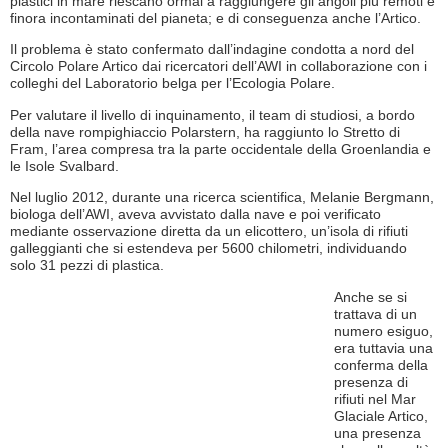
plastici in mare riescano ormai a raggiungere gli angoli più remoti e
finora incontaminati del pianeta; e di conseguenza anche l’Artico.
Il problema è stato confermato dall’indagine condotta a nord del
Circolo Polare Artico dai ricercatori dell’AWI in collaborazione con i
colleghi del Laboratorio belga per l’Ecologia Polare.
Per valutare il livello di inquinamento, il team di studiosi, a bordo
della nave rompighiaccio Polarstern, ha raggiunto lo Stretto di
Fram, l’area compresa tra la parte occidentale della Groenlandia e
le Isole Svalbard.
Nel luglio 2012, durante una ricerca scientifica, Melanie Bergmann,
biologa dell’AWI, aveva avvistato dalla nave e poi verificato
mediante osservazione diretta da un elicottero, un’isola di rifiuti
galleggianti che si estendeva per 5600 chilometri, individuando
solo 31 pezzi di plastica.
Anche se si
trattava di un
numero esiguo,
era tuttavia una
conferma della
presenza di
rifiuti nel Mar
Glaciale Artico,
una presenza