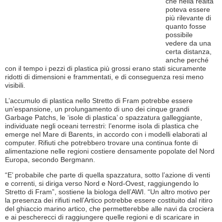
che nella realtà
poteva essere
più rilevante di
quanto fosse
possibile
vedere da una
certa distanza,
anche perché
con il tempo i pezzi di plastica più grossi erano stati sicuramente
ridotti di dimensioni e frammentati, e di conseguenza resi meno
visibili.
L’accumulo di plastica nello Stretto di Fram potrebbe essere
un’espansione, un prolungamento di uno dei cinque grandi
Garbage Patchs, le ‘isole di plastica’ o spazzatura galleggiante,
individuate negli oceani terrestri: l’enorme isola di plastica che
emerge nel Mare di Barents, in accordo con i modelli elaborati al
computer. Rifiuti che potrebbero trovare una continua fonte di
alimentazione nelle regioni costiere densamente popolate del Nord
Europa, secondo Bergmann.
“E’ probabile che parte di quella spazzatura, sotto l’azione di venti
e correnti, si diriga verso Nord e Nord-Ovest, raggiungendo lo
Stretto di Fram”, sostiene la biologa dell’AWI. “Un altro motivo per
la presenza dei rifiuti nell’Artico potrebbe essere costituito dal ritiro
del ghiaccio marino artico, che permetterebbe alle navi da crociera
e ai pescherecci di raggiungere quelle regioni e di scaricare in