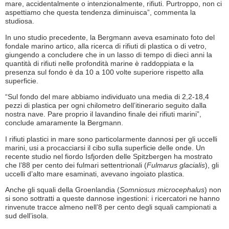
mare, accidentalmente o intenzionalmente, rifiuti. Purtroppo, non ci
aspettiamo che questa tendenza diminuisca”, commenta la
studiosa.
In uno studio precedente, la Bergmann aveva esaminato foto del
fondale marino artico, alla ricerca di rifiuti di plastica o di vetro,
giungendo a concludere che in un lasso di tempo di dieci anni la
quantità di rifiuti nelle profondità marine è raddoppiata e la
presenza sul fondo è da 10 a 100 volte superiore rispetto alla
superficie.
“Sul fondo del mare abbiamo individuato una media di 2,2-18,4
pezzi di plastica per ogni chilometro dell’itinerario seguito dalla
nostra nave. Pare proprio il lavandino finale dei rifiuti marini”,
conclude amaramente la Bergmann.
I rifiuti plastici in mare sono particolarmente dannosi per gli uccelli
marini, usi a procacciarsi il cibo sulla superficie delle onde. Un
recente studio nel fiordo Isfjorden delle Spitzbergen ha mostrato
che l’88 per cento dei fulmari settentrionali (
Fulmarus glacialis
), gli
uccelli d’alto mare esaminati, avevano ingoiato plastica.
Anche gli squali della Groenlandia (
Somniosus microcephalus
) non
si sono sottratti a queste dannose ingestioni: i ricercatori ne hanno
rinvenute tracce almeno nell’8 per cento degli squali campionati a
sud dell’isola.